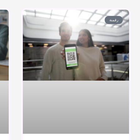
رقمنة