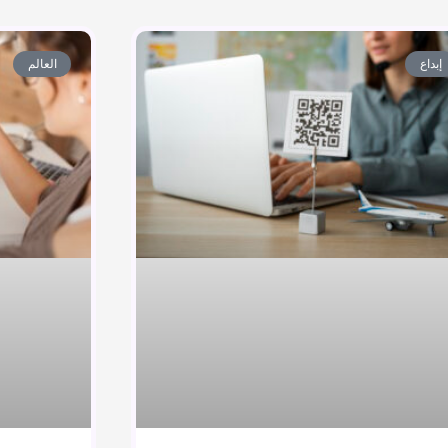
إبداع
العالم