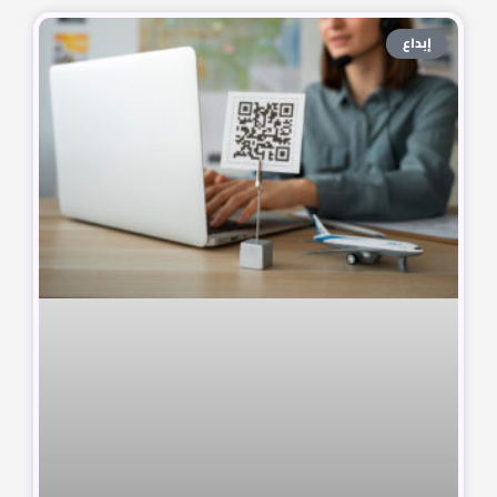
إبداع