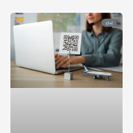
إبداع